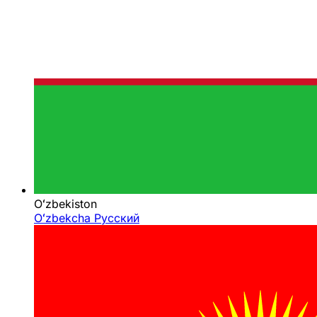
Oʻzbekiston
Oʻzbekcha
Русский